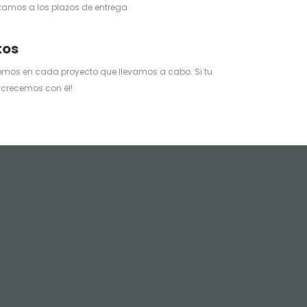
amos a los plazos de entrega
tos
emos en cada proyecto que llevamos a cabo. Si tu
 crecemos con él!