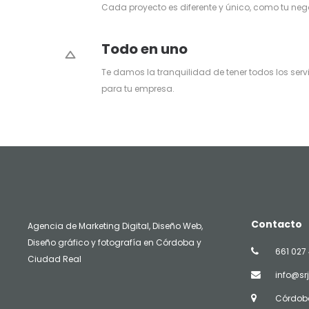
Cada proyecto es diferente y único, como tu neg
Todo en uno
Te damos la tranquilidad de tener todos los serv
para tu empresa.
Contacto
Agencia de Marketing Digital, Diseño Web,
Diseño gráfico y fotografía en Córdoba y
661 027 
Ciudad Real
info@sr
Córdoba