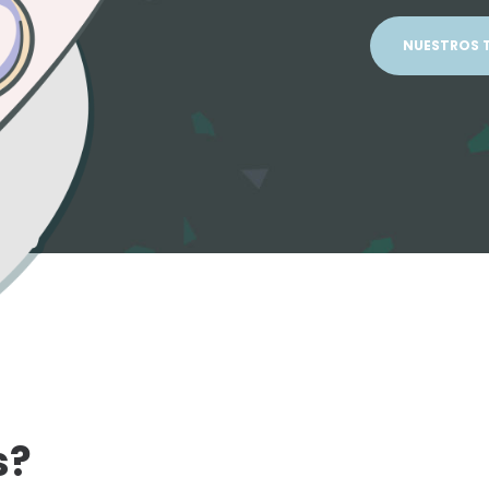
NUESTROS 
s?