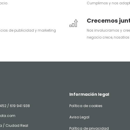
ocio.
Cumplimos y nos adapt
Crecemos jun
icios de publicidad y marketing
Nos involucramos y cre
negocio crece, nosotros
Información legal
452 / 619 941 938
Política de cookies
jota.com
Aviso Legal
 / Ciudad Real
Política de privacidad