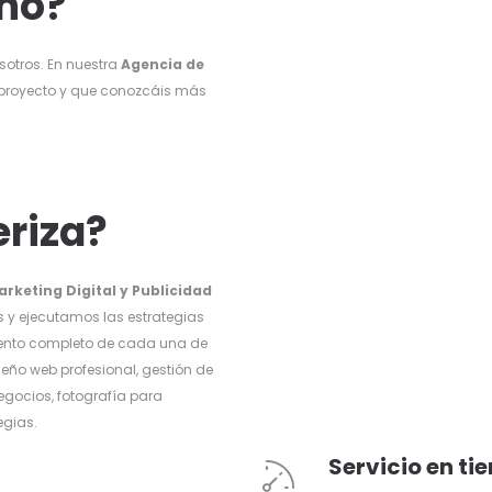
ho?
sotros. En nuestra
Agencia de
proyecto y que conozcáis más
eriza?
keting Digital y Publicidad
s y ejecutamos las estrategias
ento completo de cada una de
seño web profesional, gestión de
egocios, fotografía para
egias.
Servicio en t